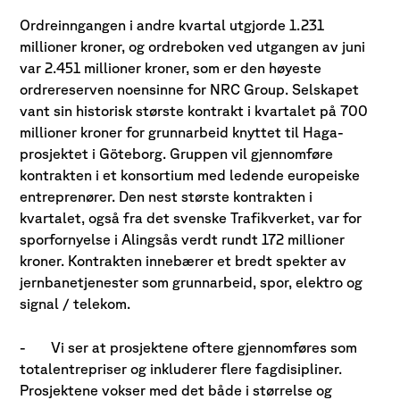
Ordreinngangen i andre kvartal utgjorde 1.231
millioner kroner, og ordreboken ved utgangen av juni
var 2.451 millioner kroner, som er den høyeste
ordrereserven noensinne for NRC Group. Selskapet
vant sin historisk største kontrakt i kvartalet på 700
millioner kroner for grunnarbeid knyttet til Haga-
prosjektet i Göteborg. Gruppen vil gjennomføre
kontrakten i et konsortium med ledende europeiske
entreprenører. Den nest største kontrakten i
kvartalet, også fra det svenske Trafikverket, var for
sporfornyelse i Alingsås verdt rundt 172 millioner
kroner. Kontrakten innebærer et bredt spekter av
jernbanetjenester som grunnarbeid, spor, elektro og
signal / telekom.
-
Vi ser at prosjektene oftere gjennomføres som
totalentrepriser og inkluderer flere fagdisipliner.
Prosjektene vokser med det både i størrelse og