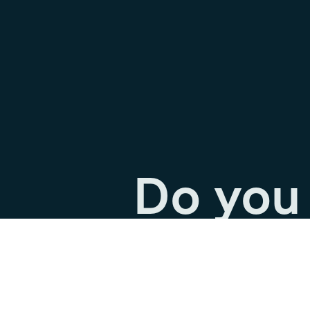
Do you 
our jou