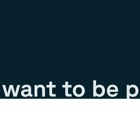
want to be p
rney?