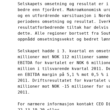
Selskapets omsetning og resultat er i 
bedre enn fjoråret. Makroøkonomisk uro
og en utfordrende værsituasjon i Norde
periodens omsetning og resultat. Iverk
resultatforbedrende tiltak har delvis 
dette. Alle regioner bortsett fra Sout
oppnådd omsetningsvekst og bedret lønn
Selskapet hadde i 3. kvartal en omsetn
millioner mot NOK 112 millioner samme 
EBITDA for kvartalet er NOK 6 millione
million i tilsvarende kvartal 2011. De
en EBITDA margin på 5,1 % mot 0,5 % i 
2011. Driftsresultatet for kvartalet u
millioner mot NOK -15 millioner for sa
2011.

For nærmere informasjon kontakt CEO Di
22 13 19 20 eller 
