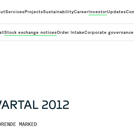
ut
Services
Projects
Sustainability
Career
Investor
Updates
Con
st
Stock exchange notices
Order Intake
Corporate governance
VARTAL 2012
RENDE MARKED
