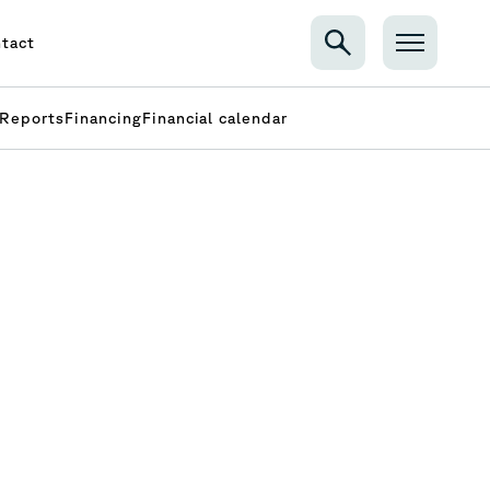
tact
Reports
Financing
Financial calendar