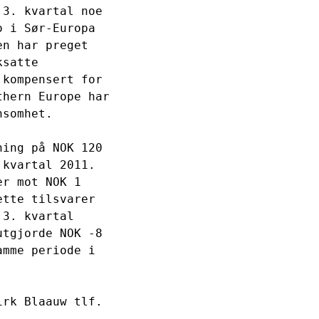
3. kvartal noe 

 i Sør-Europa 

n har preget 

satte 

kompensert for 

hern Europe har 

somhet.

ing på NOK 120 

kvartal 2011. 

r mot NOK 1 

tte tilsvarer 

3. kvartal 

tgjorde NOK -8 

mme periode i 

rk Blaauw tlf. 
