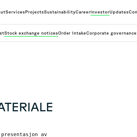
ut
Services
Projects
Sustainability
Career
Investor
Updates
Con
st
Stock exchange notices
Order Intake
Corporate governance
TERIALE
presentasjon av 
