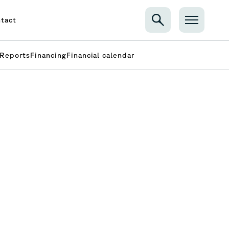
tact
Reports
Financing
Financial calendar