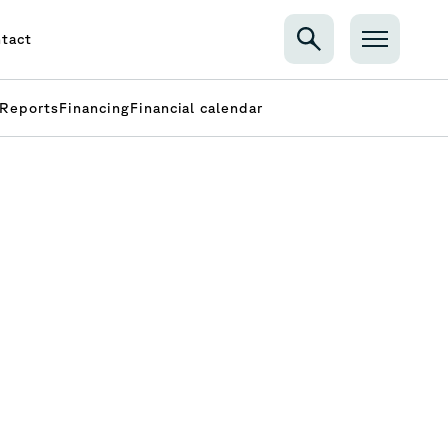
tact
Reports
Financing
Financial calendar