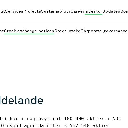
ut
Services
Projects
Sustainability
Career
Investor
Updates
Con
st
Stock exchange notices
Order Intake
Corporate governance
ddelande
d") har i dag avyttrat 100.000 aktier i NRC
 Öresund äger därefter 3.562.540 aktier