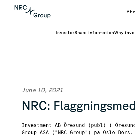
Abo
Investor
Share information
Why inve
June 10, 2021
NRC: Flaggningsme
Investment AB Öresund (publ) ("Öresun
Group ASA ("NRC Group") på Oslo Börs.