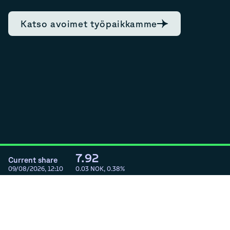
Katso avoimet työpaikkamme
7.92
Current share
09/08/2026, 12:10
0.03
NOK,
0.38
%
Change cookie settings
Copyright © 2022 NRC Group ASA | All Rights Reserved