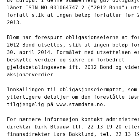
av Europa. I denne sammenheng gav obligasjo
lånet ISIN NO 001064747.2 ("2012 Bond") uts
forfall slik at ingen beløp forfaller før 2
2013.

Blom har forespurt obligasjonseierne at for
2012 Bond utsettes, slik at ingen beløp for
30. april 2014. Formålet med utsettelsen er
beskytte verdier og sikre en forbedret 

gjeldsbetalingsevne ift. 2012 Bond og vider
aksjonærverdier.

Innkallingen til obligasjonseiermøtet, som 
ytterligere detaljer om den foreslåtte løsn
tilgjengelig på www.stamdata.no. 

For nærmere informasjon kontakt administrer
direktør Dirk Blaauw tlf. 22 13 19 20 eller
finansdirektør Lars Bakklund, tel. 22 13 1