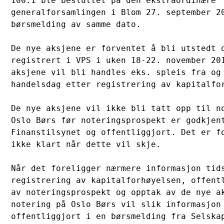
100:1 ble besluttet på den ekstraordinære 

generalforsamlingen i Blom 27. september 20
børsmelding av samme dato.

De nye aksjene er forventet å bli utstedt o
registrert i VPS i uken 18-22. november 201
aksjene vil bli handles eks. spleis fra og 
handelsdag etter registrering av kapitalfor
De nye aksjene vil ikke bli tatt opp til no
Oslo Børs før noteringsprospekt er godkjent
Finanstilsynet og offentliggjort. Det er fo
ikke klart når dette vil skje. 

Når det foreligger nærmere informasjon tids
registrering av kapitalforhøyelsen, offentl
av noteringsprospekt og opptak av de nye ak
notering på Oslo Børs vil slik informasjon 
offentliggjort i en børsmelding fra Selskap