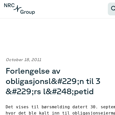
October 18, 2011
Forlengelse av
obligasjonsl&#229;n til 3
&#229;rs l&#248;petid
Det vises til børsmelding datert 30. septem
hvor det ble kalt inn til obligasjonseiermø