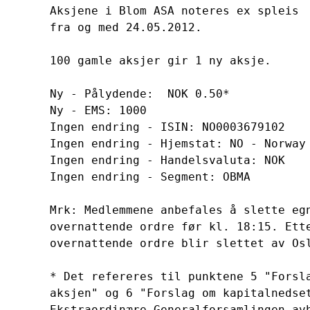
Aksjene i Blom ASA noteres ex spleis 

fra og med 24.05.2012.

100 gamle aksjer gir 1 ny aksje.

Ny - Pålydende:  NOK 0.50*

Ny - EMS: 1000

Ingen endring - ISIN: NO0003679102

Ingen endring - Hjemstat: NO - Norway

Ingen endring - Handelsvaluta: NOK

Ingen endring - Segment: OBMA

Mrk: Medlemmene anbefales å slette egn
overnattende ordre før kl. 18:15. Ette
overnattende ordre blir slettet av Osl
* Det refereres til punktene 5 "Forsla
aksjen" og 6 "Forslag om kapitalnedset
Ekstraordinære Generalforsamlingen avh