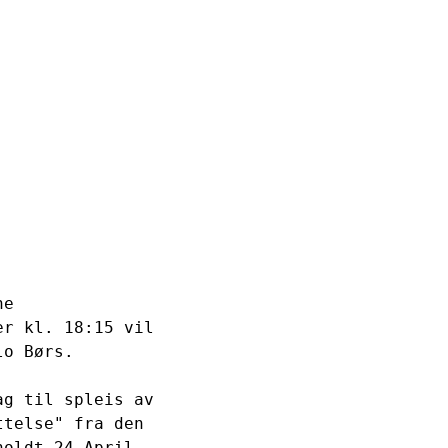
e 

r kl. 18:15 vil 

o Børs.  

g til spleis av 

telse" fra den 

oldt 24 April 
