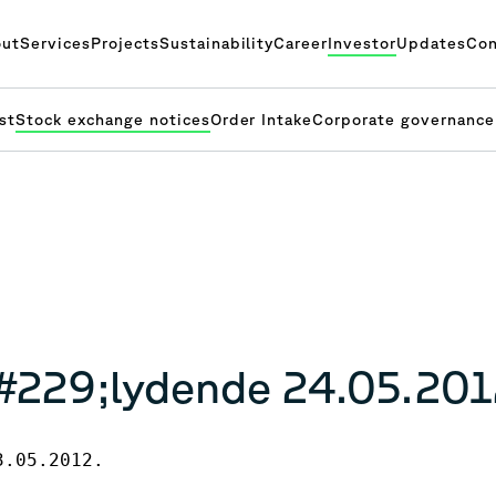
ut
Services
Projects
Sustainability
Career
Investor
Updates
Con
st
Stock exchange notices
Order Intake
Corporate governance
&#229;lydende 24.05.20
.05.2012.
