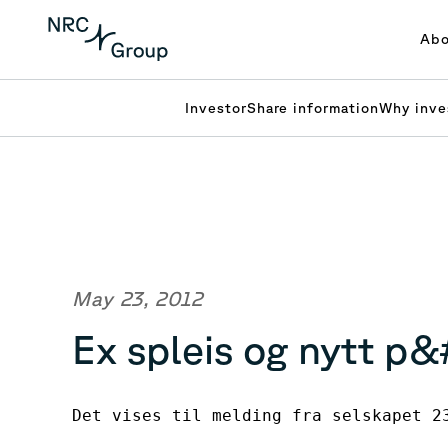
Abo
Investor
Share information
Why inve
May 23, 2012
Ex spleis og nytt p
Det vises til melding fra selskapet 23