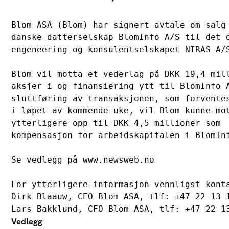
Blom ASA (Blom) har signert avtale om salg 
danske datterselskap BlomInfo A/S til det d
engeneering og konsulentselskapet NIRAS A/S
Blom vil motta et vederlag på DKK 19,4 mill
aksjer i og finansiering ytt til BlomInfo A
sluttføring av transaksjonen, som forventes
i løpet av kommende uke, vil Blom kunne mot
ytterligere opp til DKK 4,5 millioner som 

kompensasjon for arbeidskapitalen i BlomInf
Se vedlegg på www.newsweb.no

For ytterligere informasjon vennligst konta
Dirk Blaauw, CEO Blom ASA, tlf: +47 22 13 1
Lars Bakklund, CFO Blom ASA, tlf: +47 22 1
Vedlegg