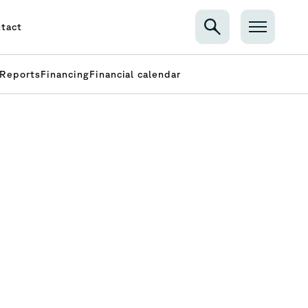
tact
Reports
Financing
Financial calendar