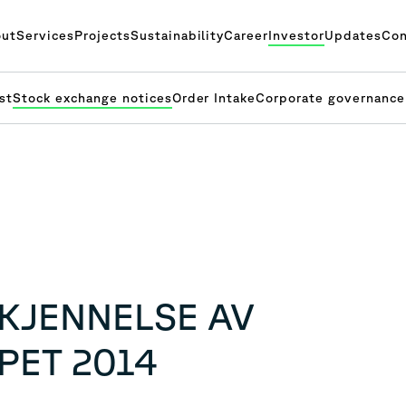
ut
Services
Projects
Sustainability
Career
Investor
Updates
Con
st
Stock exchange notices
Order Intake
Corporate governance
KJENNELSE AV
PET 2014