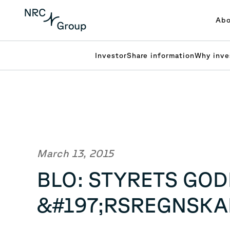
Abo
Investor
Share information
Why inve
March 13, 2015
BLO: STYRETS GOD
&#197;RSREGNSKA