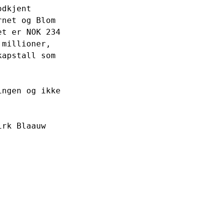
dkjent 

net og Blom 

t er NOK 234 

millioner, 

apstall som 

ngen og ikke 

rk Blaauw 
