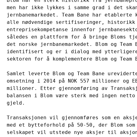
Blom har en sterk historikk fra jernbanepro
men har ikke lykkes i samme grad i det skan
jernbanemarkedet. Team Bane har etablerte k
alle nødvendige sertifiseringer, historikk 
entreprisekompetanse innenfor jernbanesekto
således en plattform for å bringe Bloms tje
det norske jernbanemarkedet. Blom og Team B
identifisert og er i dialog med ytterligere
sektoren for å komplementere Blom og Team B
Samlet leverte Blom og Team Bane ureviderte
omsetning i 2014 på NOK 557 millioner og EB
millioner. Etter gjennomføring av Transaksj
balansen i Blom være sterk med ingen netto 
gjeld. 

Transaksjonen vil gjennomføres som en aksje
med et bytteforhold på 50-50, der Blom som 
selskapet vil utstede nye aksjer til aksjon