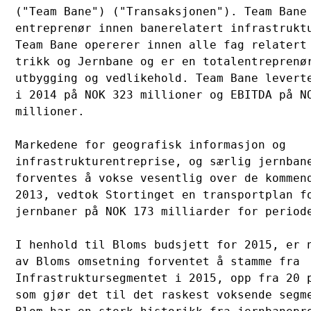
("Team Bane") ("Transaksjonen"). Team Bane 
entreprenør innen banerelatert infrastruktu
Team Bane opererer innen alle fag relatert 
trikk og Jernbane og er en totalentreprenør
utbygging og vedlikehold. Team Bane leverte
i 2014 på NOK 323 millioner og EBITDA på NO
millioner.

Markedene for geografisk informasjon og 

infrastrukturentreprise, og særlig jernbane
forventes å vokse vesentlig over de kommend
2013, vedtok Stortinget en transportplan fo
jernbaner på NOK 173 milliarder for periode
I henhold til Bloms budsjett for 2015, er n
av Bloms omsetning forventet å stamme fra 

Infrastruktursegmentet i 2015, opp fra 20 p
som gjør det til det raskest voksende segme